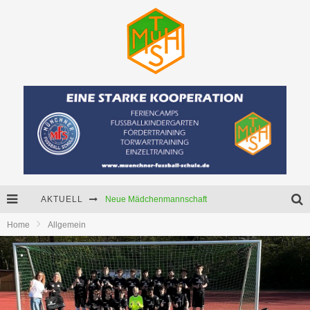
AKTUELL
Neue Mädchenmannschaft
Home
Allgemein
Starker Partner für unser U15-Junioren!
Senioren C (Ü45) sucht Dich.