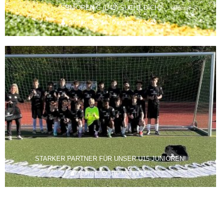
SENIOREN C (Ü45) SUCHT DICH.
Stefan
18. Dezember 2025
STARKER PARTNER FÜR UNSER U15-JUNIOREN!
Stefan
19. Mai 2026