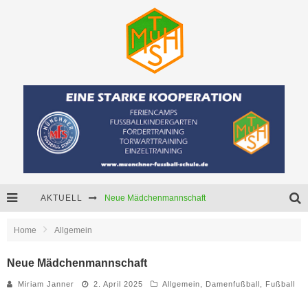
AKTUELL
Neue Mädchenmannschaft
Starker Partner für unser U15-Junioren!
Home
Allgemein
Senioren C (Ü45) sucht Dich.
Neue Mädchenmannschaft
Miriam Janner
2. April 2025
Allgemein
,
Damenfußball
,
Fußball