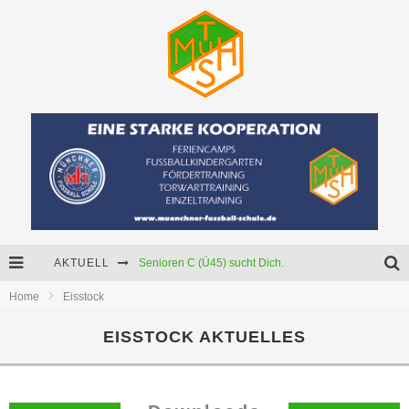
Senioren C (Ü45) sucht Dich.
AKTUELL
Home
Eisstock
Neue Mädchenmannschaft
EISSTOCK AKTUELLES
Starker Partner für unser U15-Junioren!