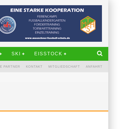
SKI
EISSTOCK
E PARTNER
KONTAKT
MITGLIEDSCHAFT
ANFAHRT