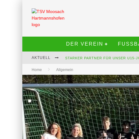
DER VEREIN
FUSSBA
AKTUELL
STARKER PARTNER FÜR UNSER U15-J
Home
Allgemein
SENIOREN C (Ü45) SUCHT DICH.
NEUE MÄDCHENMANNSCHAFT