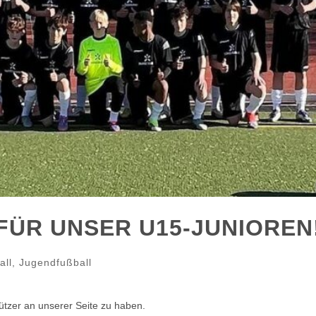
FÜR UNSER U15-JUNIOREN
all
,
Jugendfußball
ützer an unserer Seite zu haben.