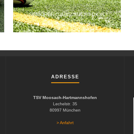
SENIOREN C (Ü45) SUCHT DICH.
Stefan
18. Dezember 2025
ADRESSE
TSV Moosach-Hartmannshofen
Lechelstr. 35
80997 München
> Anfahrt